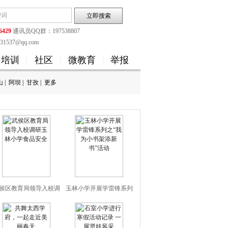
6429
通讯员QQ群：197538807
1537@qq.com
培训
社区
微教育
举报
山
|
阿坝
|
甘孜
|
更多
侯区教育局领导入校调
玉林小学开展学雷锋系列
研玉林小学食品安全
之“我为小书架添新书”活