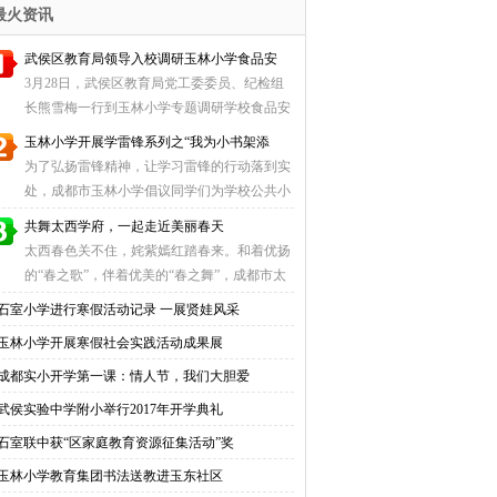
最火资讯
武侯区教育局领导入校调研玉林小学食品安
3月28日，武侯区教育局党工委委员、纪检组
长熊雪梅一行到玉林小学专题调研学校食品安
全工作。郭先 ...
玉林小学开展学雷锋系列之“我为小书架添
为了弘扬雷锋精神，让学习雷锋的行动落到实
处，成都市玉林小学倡议同学们为学校公共小
书架捐书， ...
共舞太西学府，一起走近美丽春天
太西春色关不住，姹紫嫣红踏春来。和着优扬
的“春之歌”，伴着优美的“春之舞”，成都市太
平寺西 ...
石室小学进行寒假活动记录 一展贤娃风采
玉林小学开展寒假社会实践活动成果展
成都实小开学第一课：情人节，我们大胆爱
武侯实验中学附小举行2017年开学典礼
石室联中获“区家庭教育资源征集活动”奖
玉林小学教育集团书法送教进玉东社区