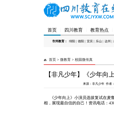
首页
四川教育
教育热点
市州教育：
绵阳
|
德阳
|
宜宾
|
乐山
|
达州
|
'); })();
首页
>
微教育
>
校园微传真
【非凡少年】《少年向
来源：非凡少年 作者
《少年向上》小演员选拔复试在麦鲁
相，展现最自信的自己！资讯
电话：4300