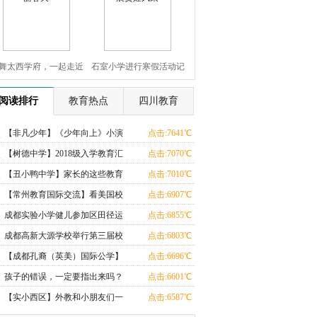
动
舞太西学府，一起走近
石室小学进行寒假活动记
美丽春天
录 一展贤娃风采
阅读排行
教育热点
四川教育
【非凡少年】《少年向上》小演
点击:7641℃
员选拔复试在麦鲁小城举行
【树德中学】2018级入学教育汇
点击:7070℃
报表演掠影
【丑小鸭中学】家长的这些教育
点击:7010℃
观念是错误的！
【常州教育国际交流】看美国校
点击:6907℃
长如何“修理”问题高中
成都实验小学健儿参加区田径运
点击:6855℃
动会获佳绩
成都高新大源学校举行第三届校
点击:6803℃
园歌手大赛
【成都孔裔（英美）国际公学】
点击:6696℃
本周五，孔裔中秋等你来
孩子的错误，一定要指出来吗？
点击:6601℃
【实小西区】外教和小朋友们一
点击:6587℃
起制作南瓜灯欢度万圣节