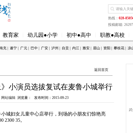
热线：
028-8505
投稿邮箱: 262973
教育家
幼儿园●小学
初中●高中
职教●高校
南充
|
遂宁
|
广元
|
巴中
|
广安
|
泸州
|
自贡
|
内江
|
雅安
|
眉山
|
资阳
|
攀枝花
|
凉
返回首页
上》小演员选拔复试在麦鲁小城举行
：
网站编辑
浏览量：
发布时间：2015-09-23
武
小城妇女儿童中心店举行，到场的小朋友们惊艳亮
 2300 35。