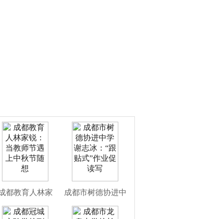
成都教育人林家
成都市树德协进中
锐：当教师节遇上
学谢志冰：“跟贴