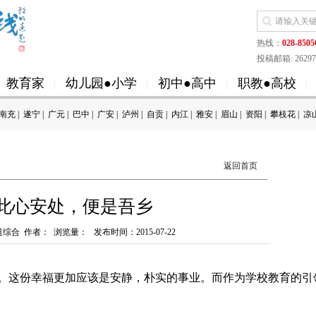
热线：
028-8505
投稿邮箱: 262973
教育家
幼儿园●小学
初中●高中
职教●高校
南充
|
遂宁
|
广元
|
巴中
|
广安
|
泸州
|
自贡
|
内江
|
雅安
|
眉山
|
资阳
|
攀枝花
|
凉
返回首页
此心安处，便是吾乡
综合 作者： 浏览量：
发布时间：2015-07-22
这份幸福更加应该是安静，朴实的事业。而作为学校教育的引