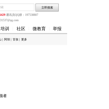
6429
通讯员QQ群：197538807
1537@qq.com
培训
社区
微教育
举报
山
|
阿坝
|
甘孜
|
更多
领者