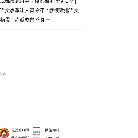
成都市龙泉中学校长徐本淳谈安全 |
坚持“和合”文化引领， 铸就“和美”安全
语文改革让人冒冷汗？教授猛批语文
品牌
教材总编温儒敏
杨霞：赤诚教育 终如一
029
无线互联网
网络举报