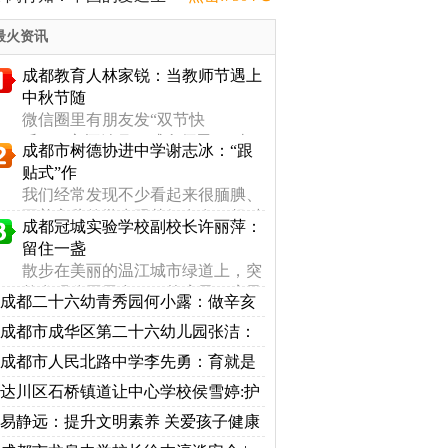
被你枪毙了
最火资讯
成都教育人林家锐：当教师节遇上
中秋节随
微信圈里有朋友发“双节快
乐！”“心怀皓月，感念师恩。”当
成都市树德协进中学谢志冰：“跟
教师节遇上中秋节，这是 1985 年
贴式”作
教师 ...
我们经常发现不少看起来很腼腆、
不善言辞的学生跟其好友在一起时
成都冠城实验学校副校长许丽萍：
特别能言善辩，与其课堂上半天挤
留住一盏
...
散步在美丽的温江城市绿道上，突
然发现公园里多了一栋房子，房子
成都二十六幼青秀园何小露：做辛亥
的墙上写着成都籍历史学家王迪的
革命忠实的继承者，为中华民族复兴贡
成都市成华区第二十六幼儿园张洁：
...
献力量
英雄不问出处 同争最美大学生
成都市人民北路中学李先勇：育就是
育心灵
达川区石桥镇道让中心学校侯雪婷:护
航民营经济健康发展
易静远：提升文明素养 关爱孩子健康