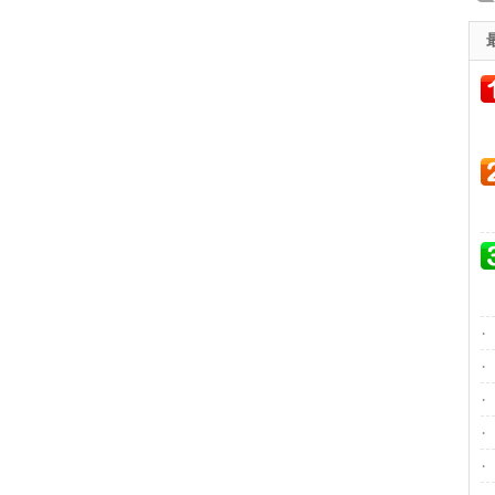
·
·
·
·
·