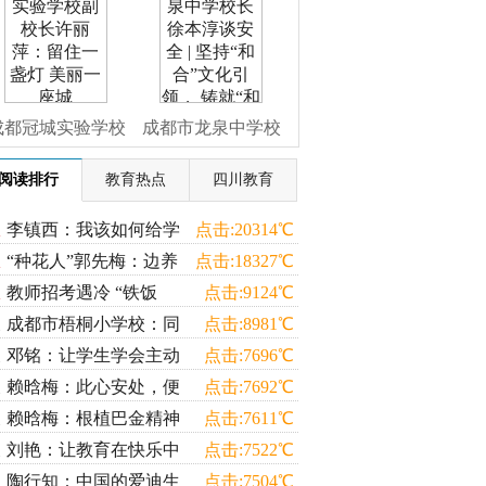
中秋节随想
式”作业促读写
成都冠城实验学校
成都市龙泉中学校
副校长许丽萍：留
长徐本淳谈安全 | 坚
阅读排行
教育热点
四川教育
住一盏灯 美丽一座
持“和合”文化引
李镇西：我该如何给学
点击:20314℃
生讲于欢——我看“辱母
“种花人”郭先梅：边养
点击:18327℃
城
领， 铸就“和美”安
杀人案”
边看 静待花开
教师招考遇冷 “铁饭
点击:9124℃
碗”被人嫌弃
全品牌
成都市梧桐小学校：同
点击:8981℃
行同向 共融共享
邓铭：让学生学会主动
点击:7696℃
学习
赖晗梅：此心安处，便
点击:7692℃
是吾乡
赖晗梅：根植巴金精神
点击:7611℃
彰显文化特色
刘艳：让教育在快乐中
点击:7522℃
找到尊严
陶行知：中国的爱迪生
点击:7504℃